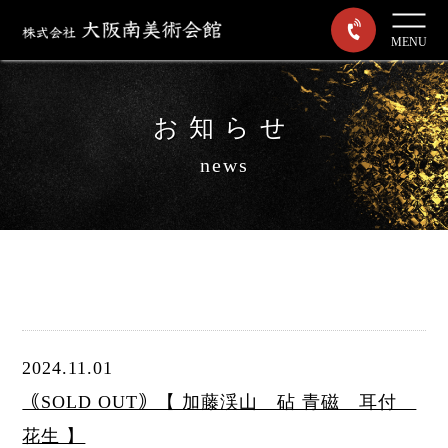
MENU
お知らせ
news
2024.11.01
｟SOLD OUT｠【 加藤渓山 砧 青磁 耳付
花生 】