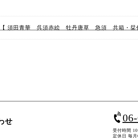
【 須田青華 呉須赤絵 牡丹唐草 急須 共箱・栞
06
わせ
受付時間 10：
定休日 毎月