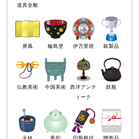
道具全般
屏風
輪島塗
伊万里焼
銀製品
仏教美術
中国美術
西洋アンテ
鉄瓶
ィーク
火鉢
香炉
印籠根付
贈答品