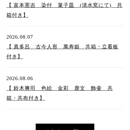
【 富本憲吉 染付 菓子皿 (清水窯にて) 共
箱付き】
2026.08.07
【 真多呂 古今人形 萬寿姫 共箱・立看板
付き】
2026.08.06
【 鈴木爽司 色絵 金彩 鹿文 飾壷 共
箱・共布付き】