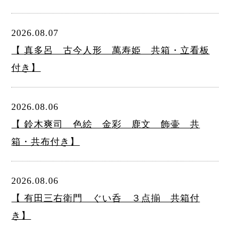
2026.08.07
【 真多呂 古今人形 萬寿姫 共箱・立看板
付き】
2026.08.06
【 鈴木爽司 色絵 金彩 鹿文 飾壷 共
箱・共布付き】
2026.08.06
【 有田三右衛門 ぐい呑 ３点揃 共箱付
き】