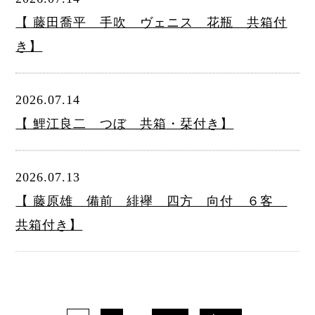
【 藤田喬平 手吹 ヴェニス 花瓶 共箱付
き】
2026.07.14
【 鯉江良二 つぼ 共箱・栞付き】
2026.07.13
【 藤原雄 備前 緋襷 四方 向付 ６客
共箱付き】