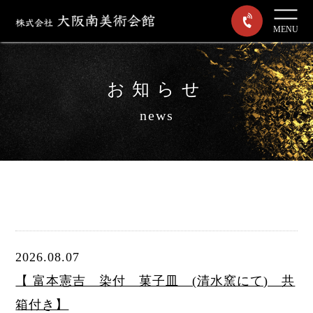
MENU
お知らせ
news
2026.08.07
【 富本憲吉 染付 菓子皿 (清水窯にて) 共
箱付き】