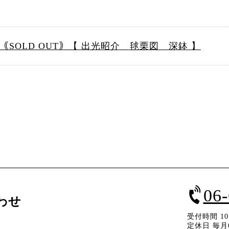
｟SOLD OUT｠【 出光昭介 毬栗図 深鉢 】
06
わせ
受付時間 10：
定休日 毎月