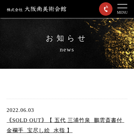
MENU
お知らせ
news
2022.06.03
｟SOLD OUT｠【 五代 三浦竹泉 鵬雲斎書付
金襴手 宝尽し絵 水指 】