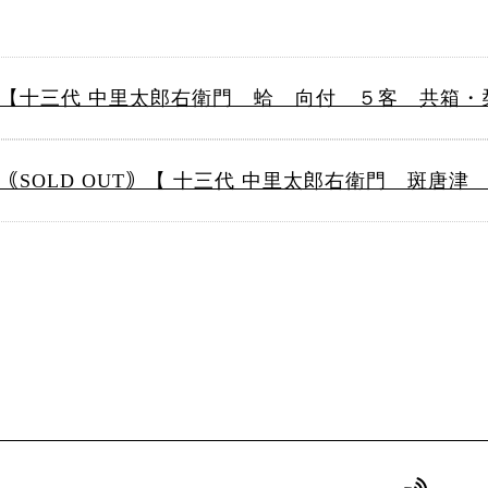
【十三代 中里太郎右衛門 蛤 向付 ５客 共箱・
｟SOLD OUT｠【 十三代 中里太郎右衛門 斑唐津