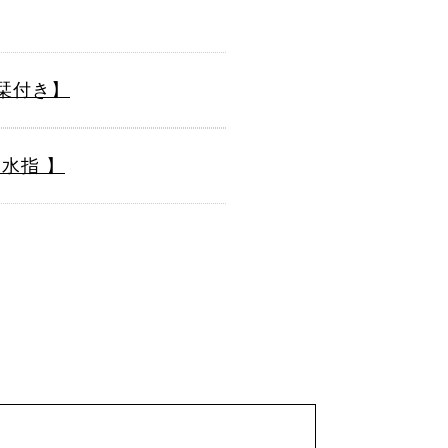
栞付き】
 水指 】