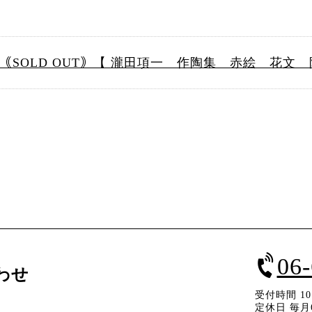
｟SOLD OUT｠【 瀧田項一 作陶集 赤絵 花文 
06
わせ
受付時間 10：
定休日 毎月