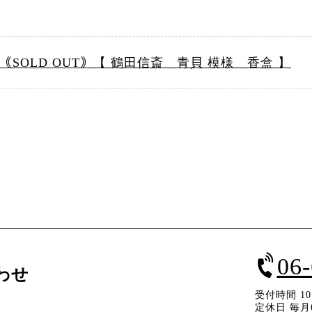
｟SOLD OUT｠【 鶴田信斎 青貝 模様 香盒 】
06
わせ
受付時間 10：
定休日 毎月