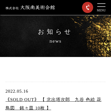
MENU
お知らせ
news
2022.05.16
｟SOLD OUT｠ 【 北出塔次郎 九谷 色絵 花
鳥図 銘々皿 10枚 】