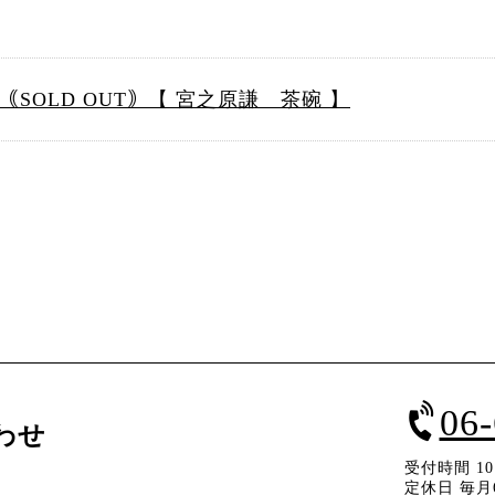
｟SOLD OUT｠【 宮之原謙 茶碗 】
06
わせ
受付時間 10：
定休日 毎月