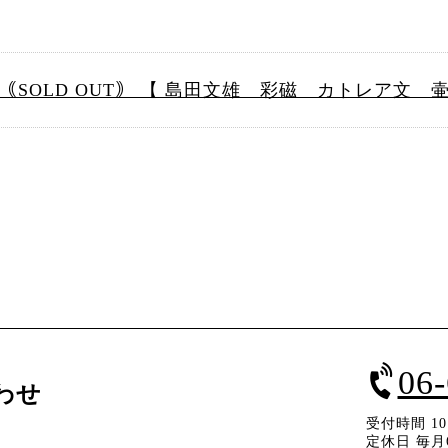
｟SOLD OUT｠ 【 島田文雄 彩磁 カトレア文 壷
06
わせ
受付時間 10：
定休日 毎月