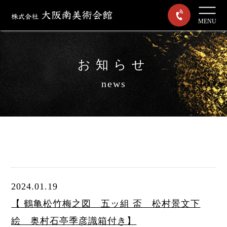
MENU
お知らせ
news
2024.01.19
【 鶴亀松竹梅之図 五ッ組 盃 松村景文下
絵 奥村石亭季彦識箱付き】