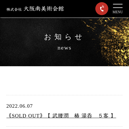
MENU
お知らせ
news
2022.06.07
｟SOLD OUT｠【 武腰潤 椿 湯呑 ５客 】