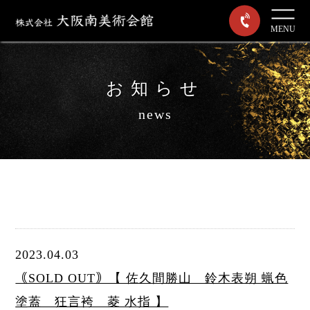
MENU
お知らせ
news
2023.04.03
｟SOLD OUT｠【 佐久間勝山 鈴木表朔 蝋色
塗蓋 狂言袴 菱 水指 】