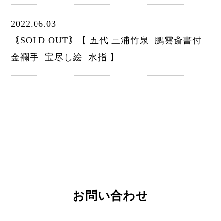
2022.06.03
｟SOLD OUT｠【 五代 三浦竹泉 鵬雲斎書付
金襴手 宝尽し絵 水指 】
お問い合わせ