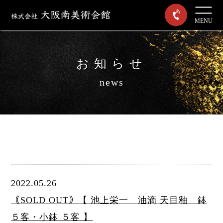
MENU
お知らせ
news
2022.05.26
｟SOLD OUT｠【 池上栄一 油滴 天目釉 鉢
５客・小鉢 ５客 】