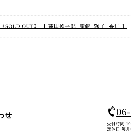
｟SOLD OUT｠ 【 蓮田修吾郎 朧銀 獅子 香炉 】
06
わせ
受付時間 10：
定休日 毎月