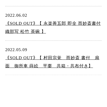
2022.06.02
｟SOLD OUT｠【 永楽善五郎 即全 而妙斎書付
織部写 松竹 茶碗 】
2022.05.09
｟SOLD OUT｠【 村田宗覚 而妙斎 書付 扇
面 御所車 蒔絵 平棗 共箱・共布付き】