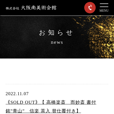
MENU
お知らせ
news
2022.11.07
｟SOLD OUT｠【 高橋楽斎 而妙斎 書付
銘”青山” 信楽 茶入 替仕覆付き】