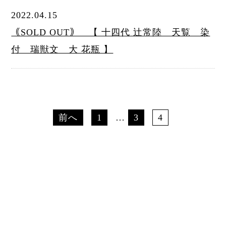
2022.04.15
｟SOLD OUT｠ 【 十四代 辻常陸 天覧 染
付 瑞獣文 大 花瓶 】
前へ
1
…
3
4