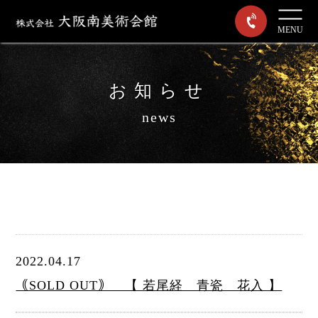
MENU
お知らせ
news
2022.04.17
｟SOLD OUT｠ 【 若尾経 青瓷 花入 】