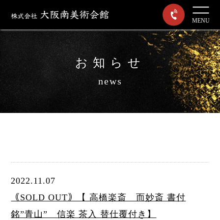
MENU
お知らせ
news
2022.11.07
｟SOLD OUT｠【 高橋楽斎 而妙斎 書付
銘”青山” 信楽 茶入 替仕覆付き】