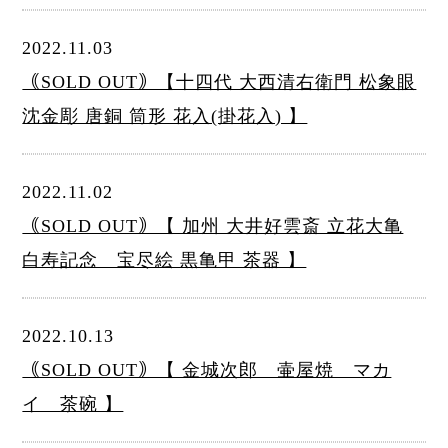
2022.11.03
｟SOLD OUT｠【十四代 大西清右衛門 松象眼
沈金彫 唐銅 筒形 花入(掛花入) 】
2022.11.02
｟SOLD OUT｠【 加州 大井好雲斎 立花大亀
白寿記念 宝尽絵 黒亀甲 茶器 】
2022.10.13
｟SOLD OUT｠【 金城次郎 壷屋焼 マカ
イ 茶碗 】