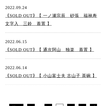
2022.09.24
｟SOLD OUT｠【 一ノ瀬宗辰 砂張 福禄寿
文字入 三鈴 蓋置 】
2022.06.15
｟SOLD OUT｠【 通次阿山 独楽 蓋置 】
2022.06.14
｟SOLD OUT｠【 小山富士夫 古山子 茶碗 】