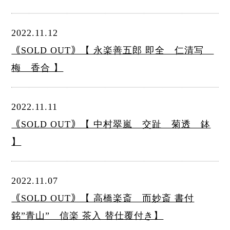
2022.11.12
｟SOLD OUT｠【 永楽善五郎 即全 仁清写
梅 香合 】
2022.11.11
｟SOLD OUT｠【 中村翠嵐 交趾 菊透 鉢
】
2022.11.07
｟SOLD OUT｠【 高橋楽斎 而妙斎 書付
銘”青山” 信楽 茶入 替仕覆付き】