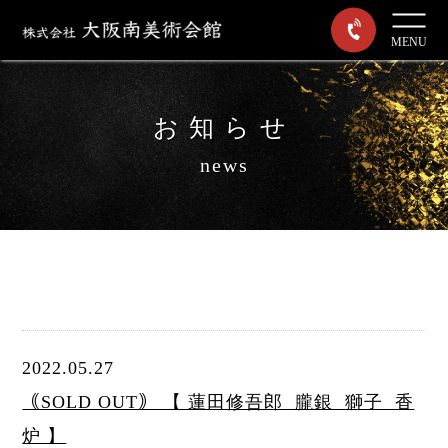
MENU
お知らせ
news
2022.05.27
｟SOLD OUT｠ 【 蓮田修吾郎 朧銀 獅子 香
炉 】