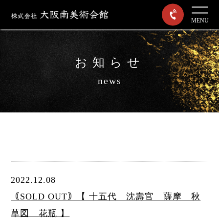
MENU
お知らせ
news
2022.12.08
｟SOLD OUT｠【 十五代 沈壽官 薩摩 秋
草図 花瓶 】