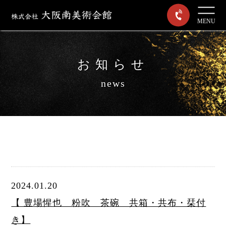
MENU
お知らせ
news
2024.01.20
【 豊場惺也 粉吹 茶碗 共箱・共布・栞付
き】