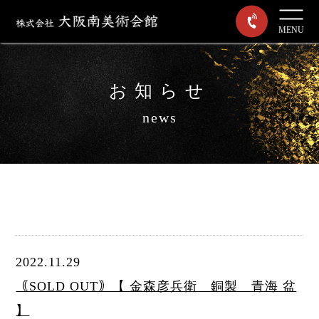
MENU
お知らせ
news
2022.11.29
｟SOLD OUT｠【 金森彦兵衛 銅製 青海 盆
】