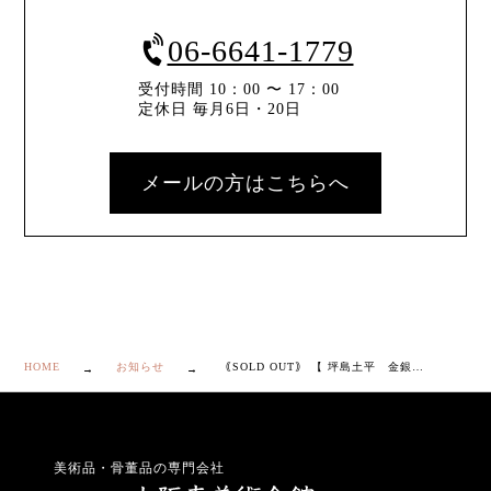
06-6641-1779
受付時間 10：00 〜 17：00
定休日 毎月6日・20日
メールの方はこちらへ
HOME
お知らせ
｟SOLD OUT｠ 【 坪島土平 金銀彩 象嵌 鷺文 向付 5客 】
美術品・骨董品の専門会社