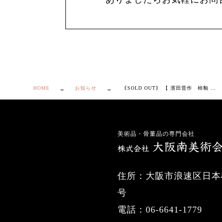
HOME
お知らせ
｟SOLD OUT｠ 【 濱田晋作 柿釉 青差 茶器 】
美術品・骨董品の専門会社
住所：大阪市浪速区日本橋
号
電話：06-6641-1779