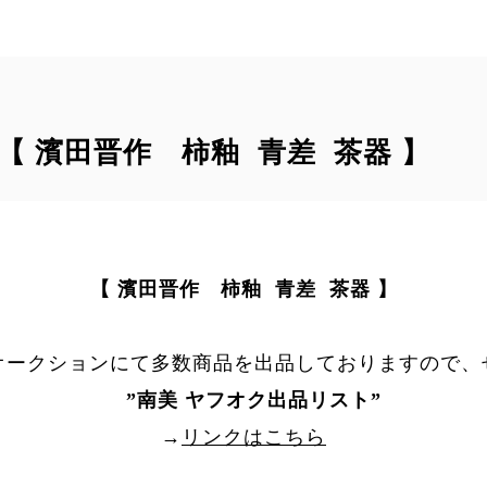
｠ 【 濱田晋作 柿釉 青差 茶器 】
【 濱田晋作 柿釉 青差 茶器 】
オークションにて多数商品を出品しておりますので、
”
南美 ヤフオク出品リスト
”
→
リンクはこちら