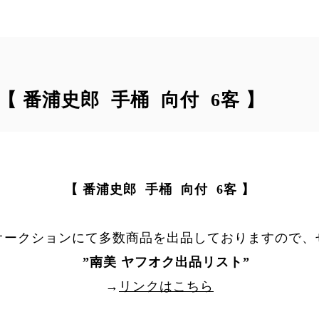
｠ 【 番浦史郎 手桶 向付 6客 】
【 番浦史郎 手桶 向付 6客 】
オークションにて多数商品を出品しておりますので、
”
南美 ヤフオク出品リスト
”
→
リンクはこちら