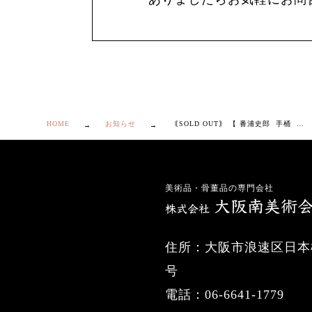
HOME
お知らせ
｟SOLD OUT｠ 【 番浦史郎 手桶 向付 6客 】
美術品・骨董品の専門会社
住所：大阪市浪速区日本橋
号
電話：06-6641-1779