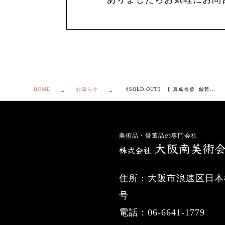
HOME
お知らせ
｟SOLD OUT｠ 【 真葛香斎 倣乾山 草花絵変 汲出 5 客 】
美術品・骨董品の専門会社
住所：大阪市浪速区日本橋
号
電話：06-6641-1779