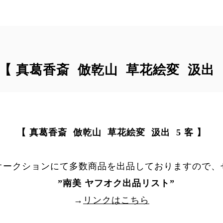
｠ 【 真葛香斎 倣乾山 草花絵変 汲出 5
【 真葛香斎 倣乾山 草花絵変 汲出 5 客 】
オークションにて多数商品を出品しておりますので、
”
南美 ヤフオク出品リスト
”
→
リンクはこちら