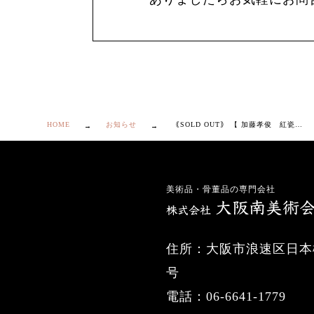
HOME
お知らせ
｟SOLD OUT｠ 【 加藤孝俊 紅瓷 小碗 5客 】
美術品・骨董品の専門会社
住所：大阪市浪速区日本橋
号
電話：06-6641-1779