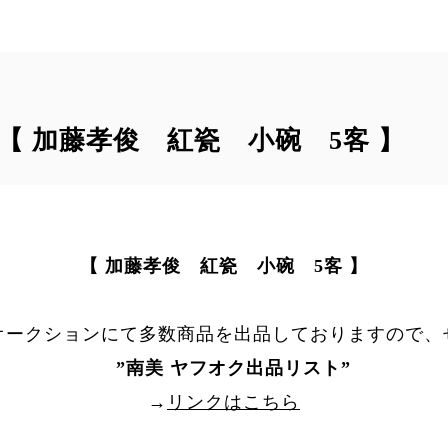
｠ 【 加藤孝俊 紅瓷 小碗 5客 】
【 加藤孝俊 紅瓷 小碗 5客 】
オークションにて多数商品を出品しておりますので、
”
南美 ヤフオク出品リスト
”
→
リンクはこちら