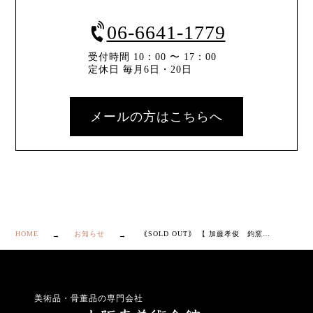
06-6641-1779
受付時間 10：00 〜 17：00
定休日 毎月6日・20日
メールの方はこちらへ
HOME
お知らせ
｟SOLD OUT｠ 【 加藤孝俊 鈞窯 紫紅釉 小碗 5客 】
美術品・骨董品の専門会社