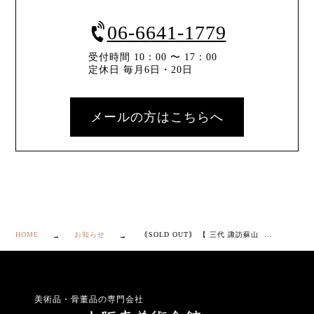
06-6641-1779
受付時間 10：00 〜 17：00
定休日 毎月6日・20日
メールの方はこちらへ
HOME
お知らせ
｟SOLD OUT｠ 【 三代 諏訪蘇山 青瓷 鳳凰 耳付 花入 】
美術品・骨董品の専門会社