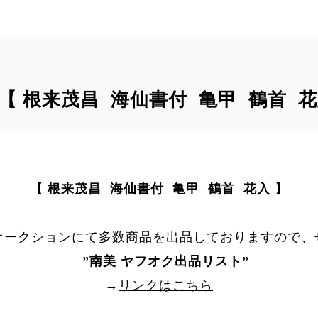
｠ 【 根来茂昌 海仙書付 亀甲 鶴首 花
【 根来茂昌 海仙書付 亀甲 鶴首 花入 】
オークションにて多数商品を出品しておりますので、
”
南美 ヤフオク出品リスト
”
→
リンクはこちら