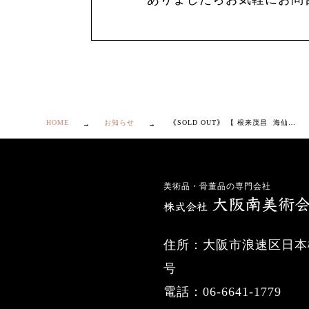
HOME
お知らせ
｟SOLD OUT｠ 【 根来茂昌 海仙書付 亀甲 鶴首 花入 】
美術品・骨董品の専門会社
住所：大阪市浪速区日本橋
号
電話：06-6641-1779