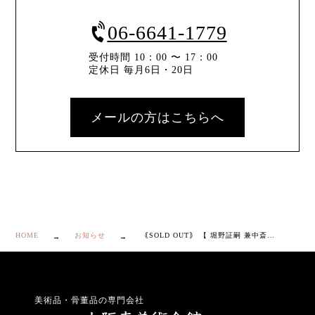
06-6641-1779
受付時間 10：00 〜 17：00
定休日 毎月6日・20日
メールの方はこちらへ
HOME
お知らせ
｟SOLD OUT｠ 【 堀野証嗣 兼中斎書付 "松籟" 高取 茶入 】
美術品・骨董品の専門会社