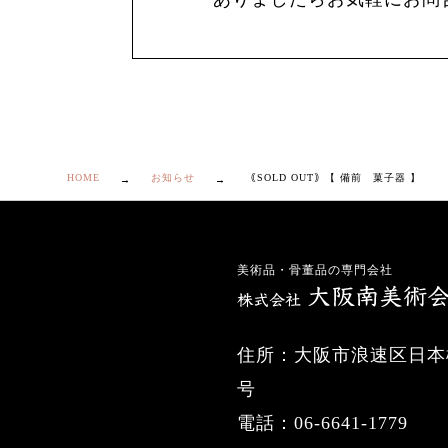
HOME
お知らせ
｟SOLD OUT｠【 備前 菓子器 】
美術品・骨董品の専門会社
住所：大阪市浪速区日本橋
号
電話：06-6641-1779