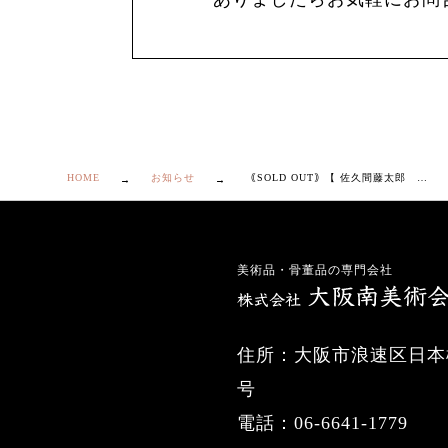
HOME
お知らせ
｟SOLD OUT｠【 佐久間藤太郎 鐵砂花文 飾皿 】
美術品・骨董品の専門会社
住所：大阪市浪速区日本橋
号
電話：06-6641-1779