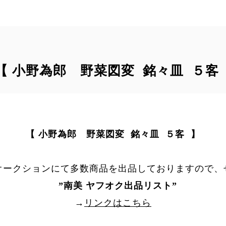
｠【 小野為郎 野菜図変 銘々皿 ５客
【 小野為郎 野菜図変 銘々皿 ５客 】
オークションにて多数商品を出品しておりますので、
”
南美 ヤフオク出品リスト
”
→
リンクはこちら