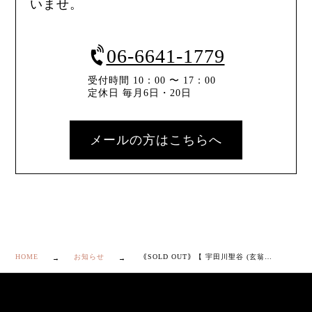
いませ。
06-6641-1779
受付時間 10：00 〜 17：00
定休日 毎月6日・20日
メールの方はこちらへ
HOME
お知らせ
｟SOLD OUT｠【 宇田川聖谷 (玄翁) 萩 茶碗 銘”雲関” 】