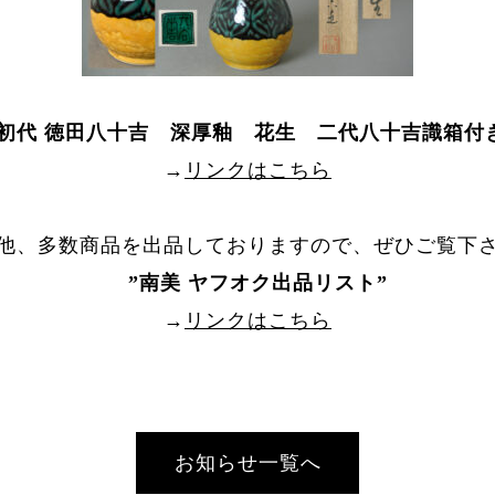
 初代 徳田八十吉 深厚釉 花生 二代八十吉識箱付
→
リンクはこちら
他、多数商品を出品しておりますので、ぜひご覧下
”
南美 ヤフオク出品リスト
”
→
リンクはこちら
お知らせ一覧へ