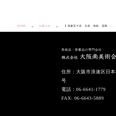
HOME
お知らせ
【 浅倉五十吉 九谷 色絵 花鳥 絵変 銘々皿 ５枚 共箱付き】
美術品・骨董品の専門会社
住所：大阪市浪速区日本橋
号
電話：06-6641-1779
FAX: 06-6643-5889