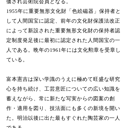
価され芸術院会員となる。
1955年に重要無形文化財
「色絵磁器」保持者と
して人間国宝
に認定、前年の文化財保護法
改正
によって新設された重要無形文化財の保持者認
定制度発足後に最初に認定された人間国宝の一
人である。晩年の1961年には文化勲章
を受章し
ている。
富本憲吉は深い学識のうえに極めて旺盛な研究
心を持ち続け、工芸意匠についての広い知識を
蓄えながら、常に新たな写実からの図案の創
作・適用を図り、技法面にも多くの新境を開い
た。明治以後に出た最もすぐれた陶芸家の一人
である。