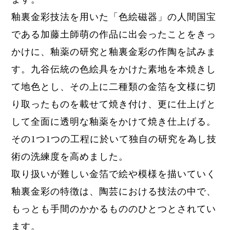
釉裏金彩技法を用いた「色絵磁器」の人間国宝
である加藤土師萌の作品に出会ったことをきっ
かけに、釉薬の研究と釉裏金彩の作陶を試みま
す。九谷伝統の色絵具をかけた素地を本焼きし
て地色とし、その上に二種類の金箔を文様に切
り取ったものを載せて焼き付け、更に仕上げと
して全面に透明な釉薬をかけて焼き仕上げる。
その1つ1つの工程に於いて独自の研究を為し技
術の洗練度を高めました。
取り扱いが難しい金箔で絵や模様を描いていく
釉裏金彩の特徴は、陶芸における技法の中で、
もっとも手間のかかるもののひとつとされてい
ます。