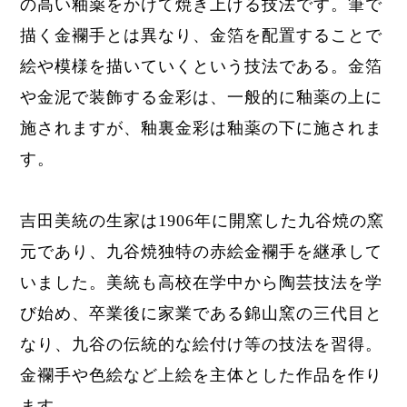
の高い釉薬をかけて焼き上げる
技法です。
筆で
描く金襴手とは異なり、金箔を配置することで
絵や模様を描いていくという技法である。
金箔
や金泥で装飾する金彩は、一般的に釉薬の上に
施されますが、釉裏金彩は釉薬の下に施されま
す。
吉田美統の生家は1906年に開窯した九谷焼の窯
元であり、九谷焼独特の赤絵金襴手を継承して
いました。美統も高校在学中から陶芸技法を学
び始め、卒業後に家業である錦山窯の三代目と
なり、九谷の伝統的な絵付け等の技法を習得。
金襴手や色絵など上絵を主体とした作品を作り
ます。