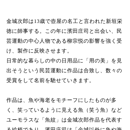
金城次郎は13歳で
壺屋の名工と言われた
新垣栄
徳に師事する。この年に濱田庄司と出会い、民
芸運動の中心人物である柳宗悦の影響を強く受
け、製作に反映させます。
日常的な暮らしの中の日用品に「用の美」を見
出そうという民芸運動に作品は合致し、数々の
受賞をして名前を馳せていきます。
作品は、魚や海老をモチーフにしたものが多
く、笑っているように見える魚（笑う魚）など
ユーモラスな「魚紋」は金城次郎作品を代表す
る絵柄であり、濱田庄司は「
金城以外に魚や海