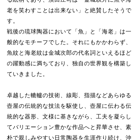
老を笑わすことは出来ない
」と絶賛したそうで
す。
戦後の琉球陶器において「魚」と「海老」は一
般的なモチーフでした。それにもかかわらず、
魚紋と海老紋は金城次郎の代名詞といえるほど
の躍動感に満ちており、独自の世界観を構築し
ていきました。
卓越した轆轤の技術、線彫、指描などあらゆる
壺屋の伝統的な技法を駆使し、壺屋に伝わる伝
統的な器形、文様に基きながら、工夫を凝らし
てバリエーション豊かな作品へと昇華させ、素
朴で親しみやすい日常陶器を生涯作り続け、沖