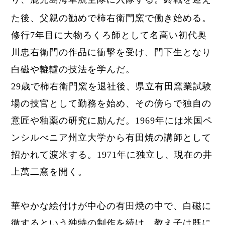
た後、
父親の勧めで柿右衛門窯で働き始める。
修行7年目に
大物ろくろ師として名高い
初代
奥
川忠右衛門の作品に衝撃を受け、門下生となり
白磁や轆轤の技法を学んだ。
29歳で柿右衛門窯を退社後、県立有田窯業試験
場の技官として勤務を始め、その傍らで独自の
意匠や釉薬の研究に励んだ。1969年には
米国ペ
ンシルべニア州立大学から
有田焼の講師として
招かれて渡米する。
1971年に独立し、現在の井
上萬二窯を開く。
華やかな絵付けが中心の有田焼の中で、白磁に
徹するという独特の制作を続け、教え子は既に