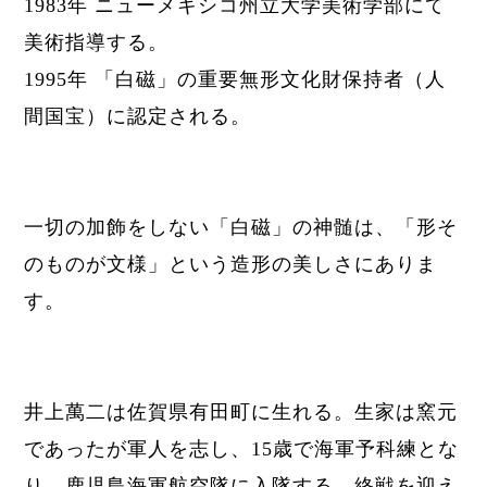
1983年 ニューメキシコ州立大学美術学部にて
美術指導する。
1995年 「白磁」の重要無形文化財保持者（人
間国宝）に認定される。
一切の加飾をしない「白磁」の神髄は、「形そ
のものが文様」という造形の美しさにありま
す。
井上萬二は佐賀県有田町に生れる。生家は窯元
であったが軍人を志し、
15歳で海軍予科練とな
り、
鹿児島海軍航空隊に入隊する。
終戦を迎え