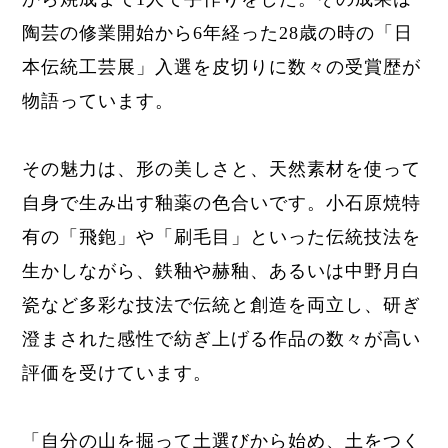
陶芸の修業開始から6年経った28歳の時の「日
本伝統工芸展」入選を皮切りに数々の受賞歴が
物語っています。
その魅力は、形の美しさと、天然素材を使って
自身で生み出す釉薬の色合いです。小石原焼特
有の「飛鉋」や「刷毛目」といった伝統技法を
生かしながら、
鉄釉や赫釉、あるいは中野月白
瓷など多彩な技法で伝統と創造を両立し、
研ぎ
澄まされた感性で紡ぎ上げる作品の数々が高い
評価を受けています。
「
自分の山を掘って土選びから始め、土をつく