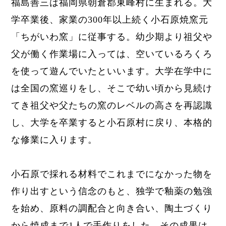
福島善三は福岡県朝倉郡東峰村に生まれる。大
学卒業後、家業の300年以上続く小石原焼窯元
「ちがいわ窯」に従事する。
幼少期より祖父や
父が働く作業場に入っては、空いているろくろ
を使って遊んでいたといいます。大学在学中に
は全国の窯巡りをし、そこで幼い頃から見続け
てき祖父や父たちの窯のレベルの高さを再認識
し、大学を卒業すると小石原村に戻り、本格的
な修業に入ります。
小石原で採れる材料でこれまでになかった物を
作り出すという信念のもと、
独学で釉薬の勉強
を始め、原料の調配合と向き合い、
陶土づくり
から焼成まで1人で手作りをした。
その成果は