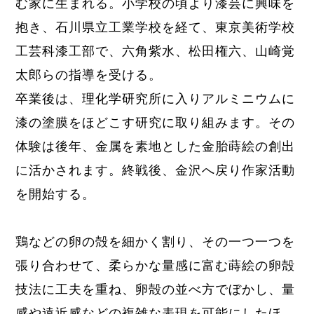
む家
に生まれる。小学校の頃より漆芸に興味を
抱き、石川県立工業学校を経て、東京美術学校
工芸科漆工部で、六角紫水、松田権六、山崎覚
太郎
らの指導を受ける
。
卒業後は、理化学研究所に入り
アルミニウムに
漆の塗膜をほどこす研究に取り組みます。その
体験は後年、金属を素地とした金胎蒔絵の創出
に活かされます。
終戦後、金沢へ戻り作家活動
を開始する。
鶏などの卵の殻を細かく割り、その一つ一つを
張り合わせて、柔らかな量感に富む蒔絵の卵殻
技法に工夫を重ね、
卵殻の並べ方でぼかし、量
感や遠近感などの複雑な表現を可能にしたほ