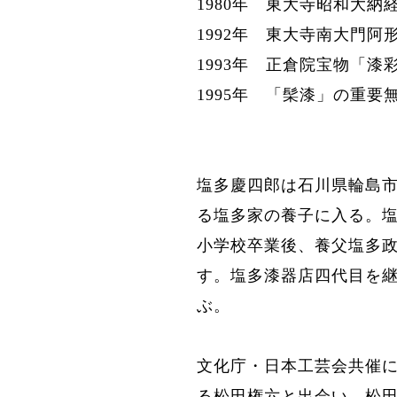
1980年 東大寺昭和大
1992年 東大寺南大門
1993年 正倉院宝物「
1995年 「髤漆」の重
塩多慶四郎は石川県
輪島
る塩多家の養子に入る。
小学校卒業後、養父塩多
す。塩多漆器店四代目を
ぶ。
文化庁・日本工芸会共催
る
松田権六と出会い、松