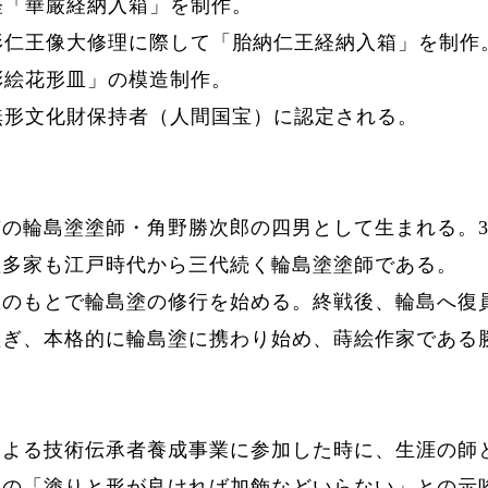
納経「華厳経納入箱」を制作。
阿形仁王像大修理に際して「胎納仁王経納入箱」を制作
漆彩絵花形皿」の模造制作。
要無形文化財保持者（人間国宝）に認定される。
市の輪島塗塗師・角野勝次郎の四男として生まれる。
塩多家も江戸時代から三代続く輪島塗塗師である。
政のもとで輪島塗の修行を始める。終戦後、輪島へ復
継ぎ、本格的に輪島塗に携わり始め、
蒔絵作家である
による技術伝承者養成事業に参加した時に、生涯の師
田の「塗りと形が良ければ加飾などいらない」との示