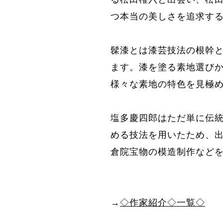
つ本当の美しさを追求す
髹漆とは漆芸技法の根幹
ます。
漆を塗る素地選び
様々な素地の特色を見極
塩多慶四郎はただ単に伝
める技法を用いたため、
倉院宝物の模造制作など
→
◇作家紹介◇一覧◇