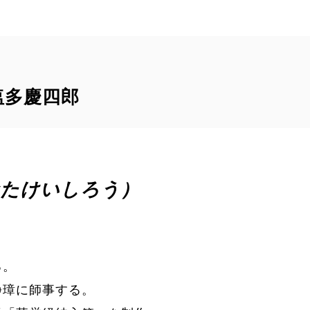
 塩多慶四郎
おたけいしろう）
る。
静璋に師事する。