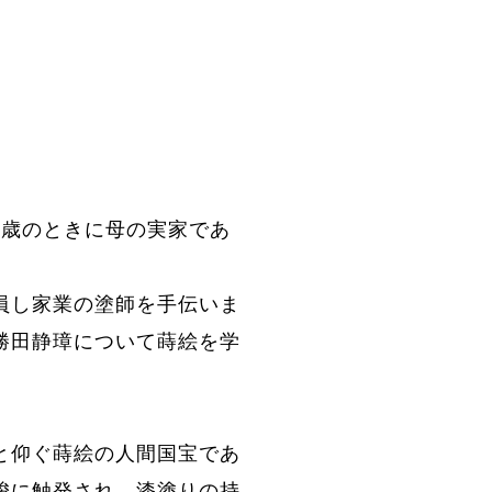
。
3歳のときに母の実家であ
員し家業の塗師を手伝いま
勝田静璋について蒔絵を学
と仰ぐ蒔絵の人間国宝であ
唆に触発され、漆塗りの持