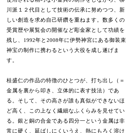
川派１２代目として技術の伝承に努めつつ、新
しい創造を求め自己研鑽を重ねます。
数多くの
受賞歴や展覧会の開催など彫金家として功績を
残し、1992年と2008年に伊勢神宮にある御装束
神宝の制作に携わるという大役を成し遂げま
す。
桂盛仁の作品の特徴のひとつが、打ち出し（＝
金属を裏から叩き、立体的に表す技法）であ
る。そして、その高さが誰も真似ができないほ
ど高く、この上なく繊細なふくらみを見せてい
る。銀と銅の合金である四分一という金属は非
常に硬く、延ばしにくいうえ、熱にもろく溶け