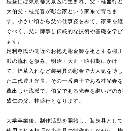
桂盛仁は東京都文京区に生まれ、
父・桂盛行と
大伯父・桂光春が彫金家という家系で育ちま
す。
小さい頃から父の仕事姿をみて、家業を継
ぐべく、父に師事し伝統的な技術や基礎を学び
ます。
足利尊氏の側近のお抱え彫金師を祖とする柳川
派の流れを汲み、明治・大正・昭和期にかけ
て、煙草入れなど装身具の彫金で大人気を博し
た二代豊川光長、その一番弟子である桂光春を
輩出した流派で、伯父である光春を継いだのが
盛仁の父、桂盛行となります。
大学卒業後、制作活動を開始し、装身具として
使用される精巧な小金具の制作をしながら、柳