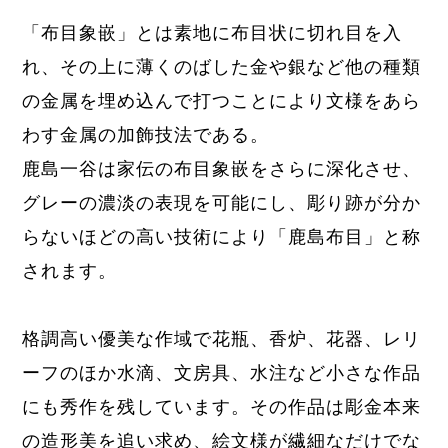
「布目象嵌」とは素地に布目状に切れ目を入
れ、その上に薄くのばした金や銀など他の種類
の金属を埋め込んで打つことにより文様をあら
わす金属の加飾技法である。
鹿島一谷は家伝の布目象嵌をさらに深化させ、
グレーの濃淡の表現を可能にし、彫り跡が分か
らないほどの高い技術により「鹿島布目」と称
されます。
格調高い優美な作域で花瓶、香炉、花器、レリ
ーフのほか水滴、文房具、水注など小さな作品
にも秀作を残しています。その作品は
彫金本来
の造形美を追い求め、絵文様が繊細なだけでな