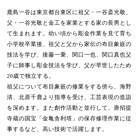
鹿島一谷は東京都
台東区に祖父・一谷斎光敬、
父・一谷光敬と金工を家業とする家の長男とし
て生まれます。幼い頃から彫金作業を見て育ち
小学校卒業後、祖父と父から家伝の布目象嵌の
技法を学び、後藤一乗、関口一也、関口真也父
子に師事し彫金技法を学び、
父が早世したため
20歳で独立する。
祖父について布目象嵌の修業をする傍ら、海野
清、北原千鹿より指導を受け、工芸表現の造詣
を深めます。また創作活動と並行して、唐招提
寺蔵の国宝「金亀舎利塔」の保存修理作業に従
事するなど、高い技術で活躍します。