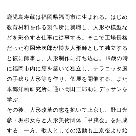
鹿児島寿蔵は福岡県福岡市に生まれる。はじめ
教育材料を作る製作所に就職し、人形や模型な
どを
彩色する仕事に従事する。そこで工場長格
だった有岡米次郎が博多人形師として独立する
と彼に師事し、人形制作に打ち込む。
19歳の時
に
福岡市内に窯を築いて独立し、テラコッタ風
の手稔り人形等を作り、個展を開催する。また
本郷洋画研究所に通い岡田三郎助にデッサンを
学ぶ。
その後、人形改革の志を抱いて上京し、野口光
彦・堀柳女らと
人形美術団体「甲戌会」を結成
する。一方、歌人としての活動も上京後より始