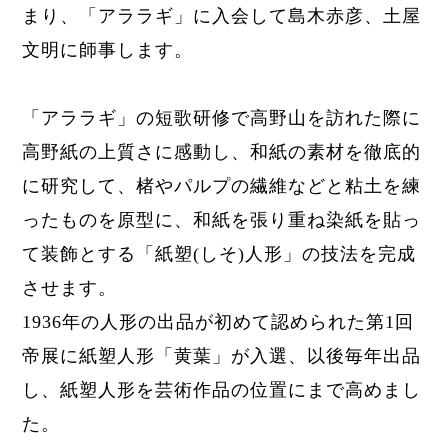
まり、「アララギ」に入会して島木赤彦、土屋
文明に師事します。
「アララギ」の短歌研修で高野山を訪れた際に
高野紙の上質さに感動し、和紙の素材を徹底的
に研究して、
楮やパルプの繊維などと粘土を練
ったものを原型に、和紙を張り重ね染紙を貼っ
て装飾とする
「紙塑(
しそ)
人形」
の技法を完成
させます。
1936年の
人形の出品が初めて認められた第1回
帝展に紙塑人形「黄葉」が入選、以後毎年出品
し、紙塑人形を芸術作品の位置にまで高めまし
た。